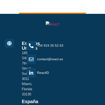
Estados
+34 919 26 52 63
Unidos
185
SW
contact@react.es
7th
Street
ReactID
Suite
3011
Miami,
Florida
33130
España