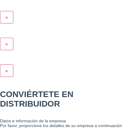
×
×
×