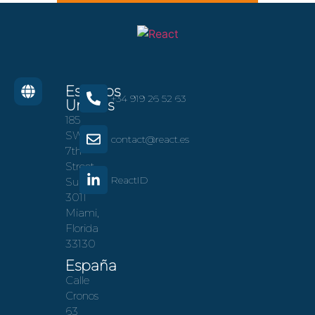
Estados
+34 919 26 52 63
Unidos
185
SW
contact@react.es
7th
Street
ReactID
Suite
3011
Miami,
Florida
33130
España
Calle
Cronos
63