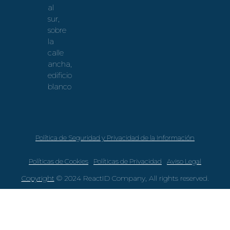
al
sur,
sobre
la
calle
ancha,
edificio
blanco
Política de Seguridad y Privacidad de la Información
Políticas de Cookies
Políticas de Privacidad
Aviso Legal
Copyright
© 2024 ReactID Company, All rights reserved.