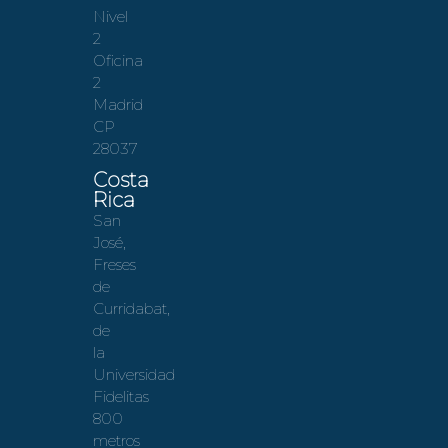
Nivel
2
Oficina
2
Madrid
CP
28037
Costa
Rica
San
José,
Freses
de
Curridabat,
de
la
Universidad
Fidelitas
800
metros