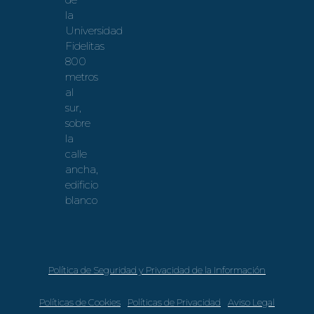
la
Universidad
Fidelitas
800
metros
al
sur,
sobre
la
calle
ancha,
edificio
blanco
Política de Seguridad y Privacidad de la Información
Políticas de Cookies
Políticas de Privacidad
Aviso Legal