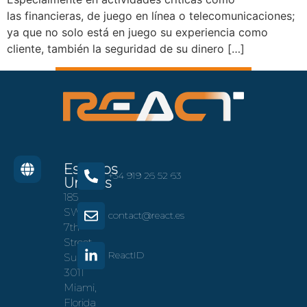
las financieras, de juego en línea o telecomunicaciones;
ya que no solo está en juego su experiencia como
cliente, también la seguridad de su dinero […]
Estados
+34 919 26 52 63
Unidos
185
SW
contact@react.es
7th
Street
ReactID
Suite
3011
Miami,
Florida