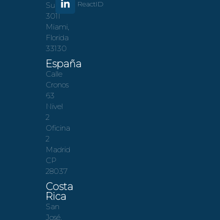
ReactID
Suite
3011
Miami,
Florida
33130
España
Calle
Cronos
63
Nivel
2
Oficina
2
Madrid
CP
28037
Costa
Rica
San
José,