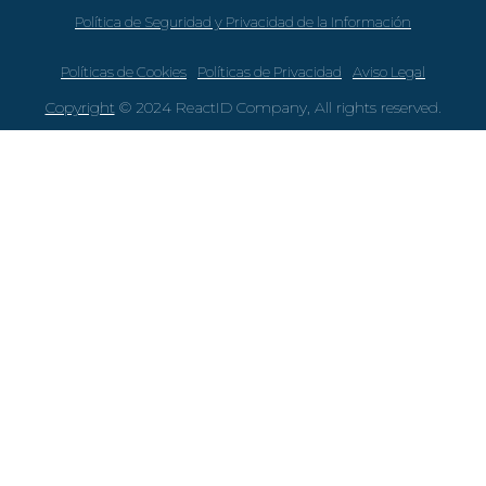
Política de Seguridad y Privacidad de la Información
Políticas de Cookies
Políticas de Privacidad
Aviso Legal
Copyright
© 2024 ReactID Company, All rights reserved.