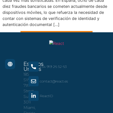
cada vez más sofisticadas. En España, ocho de cada
diez fraudes bancarios se cometen actualmente desde
dispositivos móviles, lo que refuerza la necesidad de
contar con sistemas de verificación de identidad y
autenticación documental […]
Estados
+34 919 26 52 63
Unidos
185
SW
contact@react.es
7th
Street
ReactID
Suite
3011
Miami,