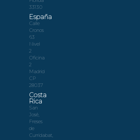
Florida
33130
España
Calle
Cronos
63
Nivel
2
Oficina
2
Madrid
CP
28037
Costa
Rica
San
José,
Freses
de
Curridabat,