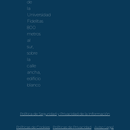
de
la
Universidad
Fidelitas
800
metros
al
sur,
sobre
la
calle
ancha,
edificio
blanco
Política de Seguridad y Privacidad de la Información
Políticas de Cookies
Políticas de Privacidad
Aviso Legal