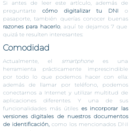
Si antes de leer este artículo, además de
preguntarte
cómo digitalizar tu DNI
o
pasaporte, también querías conocer buenas
razones para hacerlo
, aquí te dejamos 7 que
quizá te resulten interesantes:
Comodidad
Actualmente, el
smartphone
es una
herramienta prácticamente imprescindible
por todo lo que podemos hacer con ella:
además de llamar por teléfono, podemos
conectarnos a Internet y utilizar multitud de
aplicaciones diferentes. Y una de sus
funcionalidades más útiles
es incorporar las
versiones digitales de nuestros documentos
de identificación,
como los mencionados DNI