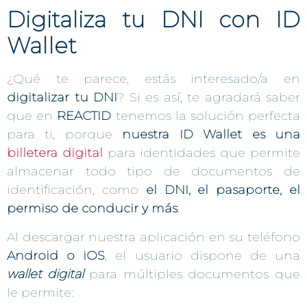
Digitaliza tu DNI con ID
Wallet
¿Qué te parece, estás interesado/a en
digitalizar tu DNI
? Si es así, te agradará saber
que en
REACTID
tenemos la solución perfecta
para ti, porque
nuestra ID Wallet es una
billetera digital
para identidades que permite
almacenar todo tipo de documentos de
identificación, como
el DNI, el pasaporte, el
permiso de conducir y más
.
Al descargar nuestra aplicación en su teléfono
Android o iOS
, el usuario dispone de una
wallet digital
para múltiples documentos que
le permite: