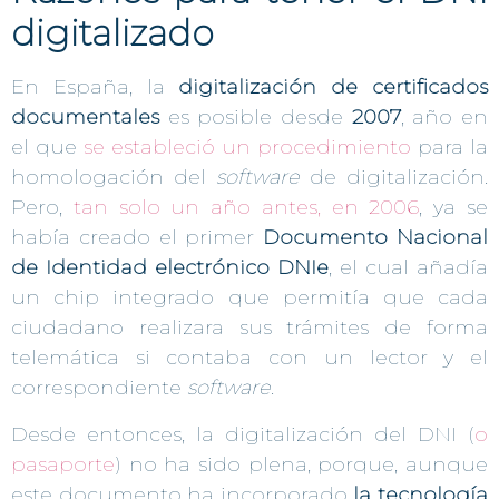
digitalizado
En España, la
digitalización de certificados
documentales
es posible desde
2007
, año en
el que
se estableció un procedimiento
para la
homologación del
software
de digitalización.
Pero,
tan solo un año antes, en 2006
, ya se
había creado el primer
Documento Nacional
de Identidad electrónico DNIe
, el cual añadía
un chip integrado que permitía que cada
ciudadano realizara sus trámites de forma
telemática si contaba con un lector y el
correspondiente
software
.
Desde entonces, la digitalización del DNI (
o
pasaporte
) no ha sido plena, porque, aunque
este documento ha incorporado
la tecnología