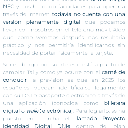
NFC
y nos ha dado facilidades para operar a
través de Internet,
todavía no cuenta con una
versión plenamente digital
que podamos
llevar con nosotros en el teléfono móvil. Algo
que, como veremos después, nos resultaría
práctico y nos permitiría identificarnos sin
necesidad de portar físicamente la tarjeta.
Sin embargo, por suerte esto está a punto de
cambiar. Tal y como ya ocurre con el
carné de
conducir
, la previsión es que en 2025 los
españoles puedan identificarse legalmente
con su DNI o pasaporte electrónico a través de
una aplicación (conocida como
billetera
digital o
wallet
electrónica
). Para lograrlo, se ha
puesto en marcha el
llamado Proyecto
Identidad Digital DNIe
dentro del plan