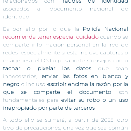
relacionados con
fraudes de identidad
asociados al documento nacional de
identidad.
Es por ello por lo que la
Policía Nacional
recomienda tener especial cuidado
cuando se
comparte información personal en la ‘red de
redes’, especialmente si esta incluye capturas o
imágenes del DNI o pasaporte. Consejos como
tachar o pixelar los datos
que sean
innecesarios,
enviar las fotos en blanco y
negro
o incluso
escribir encima la razón por la
que se comparte el documento
son
fundamentales para
evitar su robo o un uso
inapropiado por parte de terceros
.
A todo ello se sumará, a partir de 2025, otro
tipo de precauciones, una vez que sea común