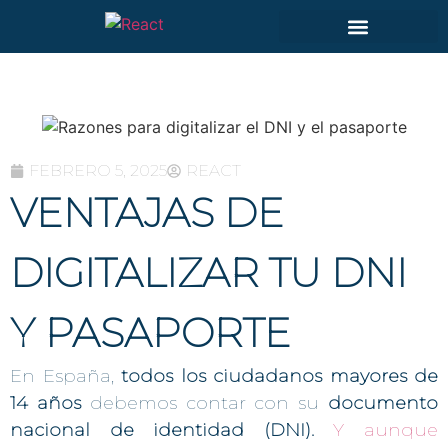
FEBRERO 5, 2025
REACT
VENTAJAS DE
DIGITALIZAR TU DNI
Y PASAPORTE
En España,
todos los ciudadanos mayores de
14 años
debemos contar con su
documento
nacional de identidad (DNI).
Y aunque