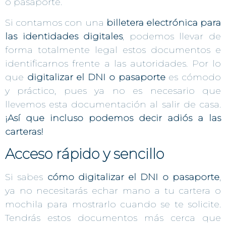
o pasaporte.
Si contamos con una
billetera electrónica para
las identidades digitales
, podemos llevar de
forma totalmente legal estos documentos e
identificarnos frente a las autoridades. Por lo
que
digitalizar el DNI o pasaporte
es cómodo
y práctico, pues ya no es necesario que
llevemos esta documentación al salir de casa.
¡Así que incluso podemos decir adiós a las
carteras!
Acceso rápido y sencillo
Si sabes
cómo digitalizar el DNI o pasaporte
,
ya no necesitarás echar mano a tu cartera o
mochila para mostrarlo cuando se te solicite.
Tendrás estos documentos más cerca que