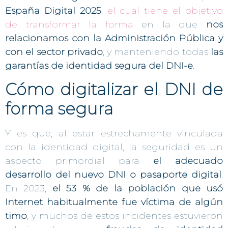
España Digital 2025
,
el cual tiene el objetivo
de transformar la forma
en la que
nos
relacionamos con la Administración Pública y
con el sector privado
, y manteniendo todas
las
garantías de identidad segura del DNI-e
.
Cómo digitalizar el DNI de
forma segura
Y es que, al estar estrechamente vinculada
con la identidad digital, la seguridad es un
aspecto primordial para
el adecuado
desarrollo del nuevo DNI o pasaporte digital
.
En 2023,
el 53 % de la población que usó
Internet habitualmente fue víctima de algún
timo
, y muchos de estos incidentes estuvieron