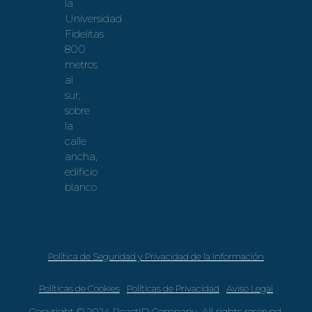
la
Universidad
Fidelitas
800
metros
al
sur,
sobre
la
calle
ancha,
edificio
blanco
Política de Seguridad y Privacidad de la Información
Políticas de Cookies
Políticas de Privacidad
Aviso Legal
Copyright
© 2024 ReactID Company, All rights reserved.