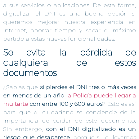
a sus servicios o aplicaciones. De esta forma,
digitalizar el DNI es una buena opción si
queremos mejorar nuestra experiencia en
Internet, ahorrar tiempo y sacar el máximo
partido a estas nuevas funcionalidades.
Se evita la pérdida de
cualquiera de estos
documentos
¿Sabías que
si pierdes el DNI tres o más veces
en menos de un año
la Policía puede llegar a
multarte
con entre 100 y 600 euros
? Esto es así
para que el ciudadano se conciencie de la
importancia de cuidar de este documento.
Sin embargo,
con el DNI digitalizado es un
riesgo que desaparece
, porque si lo llevamos