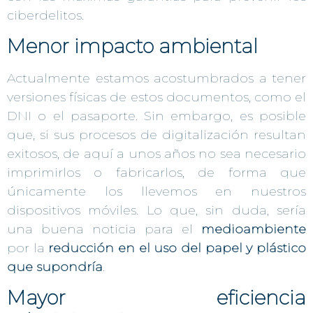
ciberdelitos.
Menor impacto ambiental
Actualmente estamos acostumbrados a tener
versiones físicas de estos documentos, como el
DNI o el pasaporte. Sin embargo, es posible
que, si sus procesos de digitalización resultan
exitosos, de aquí a unos años no sea necesario
imprimirlos o fabricarlos, de forma que
únicamente los llevemos en nuestros
dispositivos móviles. Lo que, sin duda, sería
una buena noticia para el
medioambiente
por la
reducción en el uso del papel y plástico
que supondría
.
Mayor eficiencia