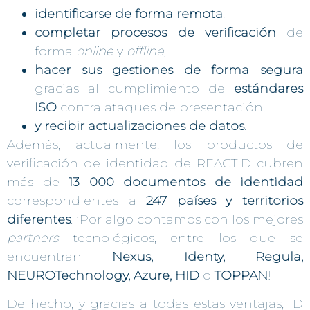
identificarse de forma remota
,
completar procesos de verificación
de
forma
online
y
offline,
hacer sus gestiones de forma segura
gracias al cumplimiento de
estándares
ISO
contra ataques de presentación,
y recibir actualizaciones de datos
.
Además, actualmente, los productos de
verificación de identidad de REACTID cubren
más de
13 000 documentos de identidad
correspondientes a
247 países y territorios
diferentes
. ¡Por algo contamos con los mejores
partners
tecnológicos, entre los que se
encuentran
Nexus, Identy, Regula,
NEUROTechnology, Azure, HID
o
TOPPAN
!
De hecho, y gracias a todas estas ventajas, ID