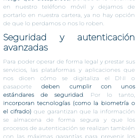
en nuestro teléfono móvil y dejamos de
portarlo en nuestra cartera, ya no hay opción
de que lo perdamos o nos lo roben.
Seguridad y autenticación
avanzadas
Para poder operar de forma legal y prestar sus
servicios, las plataformas y aplicaciones que
nos dicen cómo se digitaliza el DNI o
pasaporte
deben cumplir con unos
estándares de seguridad
. Por lo tanto,
incorporan tecnologías (como la biometría o
el cifrado)
que garantizan que la información
se almacena de forma segura y que los
procesos de autenticación se realizan también
con las máximas garantías para prevenir los