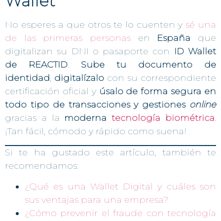
Wallet
No esperes a que otros te lo cuenten y
sé una
de las primeras personas
en
España
que
digitalizan su DNI o pasaporte con
ID Wallet
de REACTID
.
Sube tu documento de
identidad
,
digitalízalo
con su correspondiente
certificación oficial y
úsalo de forma segura en
todo tipo de transacciones y gestiones
online
gracias a la
moderna
tecnología biométrica
.
¡Tan fácil, cómodo y rápido como suena!
Si te ha gustado este artículo, también te
recomendamos:
¿Qué es una Wallet Digital y cuáles son
sus ventajas para una empresa?
¿Cómo prevenir el fraude con tecnología