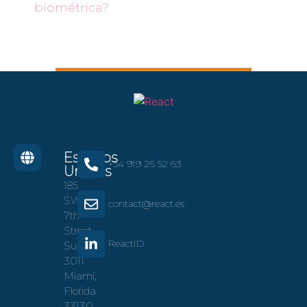
biométrica?
Estados
+34 919 26 52 63
Unidos
185
SW
contact@react.es
7th
Street
ReactID
Suite
3011
Miami,
Florida
33130