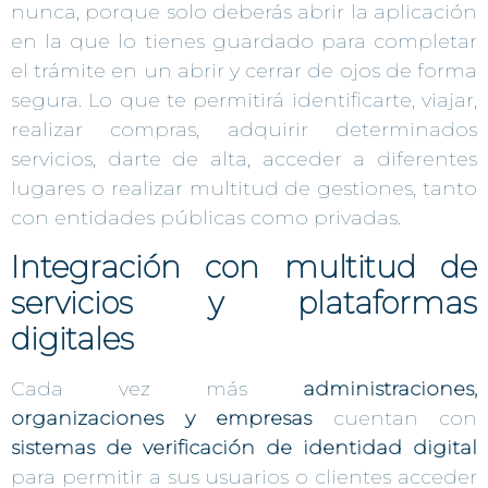
nunca, porque solo deberás abrir la aplicación
en la que lo tienes guardado para completar
el trámite en un abrir y cerrar de ojos de forma
segura. Lo que te permitirá identificarte, viajar,
realizar compras, adquirir determinados
servicios, darte de alta, acceder a diferentes
lugares o realizar multitud de gestiones, tanto
con entidades públicas como privadas.
Integración con multitud de
servicios y plataformas
digitales
Cada vez más
administraciones,
organizaciones y empresas
cuentan con
sistemas de verificación de identidad digital
para permitir a sus usuarios o clientes acceder