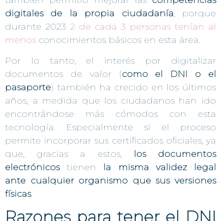
también permitió mejorar las
competencias
digitales de la propia ciudadanía
, porque
durante 2023
2 de cada 3 personas tenían al
menos
conocimientos básicos en esta área.
Por lo tanto, el interés por digitalizar
documentos de valor (
como el DNI o el
pasaporte
) también ha crecido en los últimos
años, a medida que los ciudadanos han ido
encontrándose más cómodos con esta
tecnología. Especialmente si el proceso
permite incorporar sus certificados oficiales, ya
que, gracias a estos,
los documentos
electrónicos
tienen
la misma validez legal
ante cualquier organismo que sus versiones
físicas
.
Razones para tener el DNI