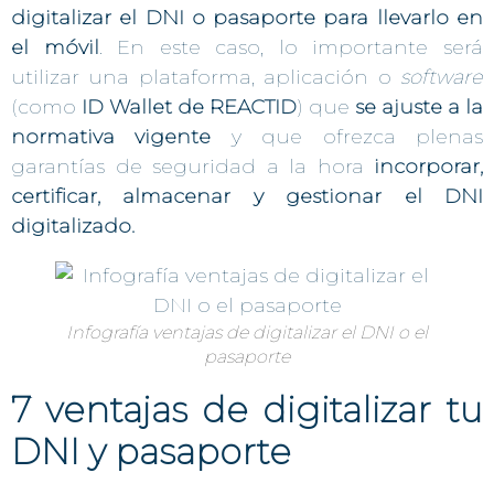
digitalizar el DNI o pasaporte para llevarlo en
el móvil
. En este caso, lo importante será
utilizar una plataforma, aplicación o
software
(como
ID Wallet de REACTID
) que
se ajuste a la
normativa vigente
y que ofrezca plenas
garantías de seguridad a la hora
incorporar,
certificar,
almacenar y gestionar el DNI
digitalizado.
Infografía ventajas de digitalizar el DNI o el
pasaporte
7 ventajas de digitalizar tu
DNI y pasaporte